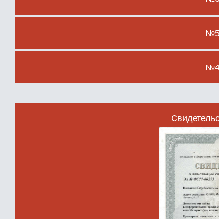
№5 
№4 
Свидетельс