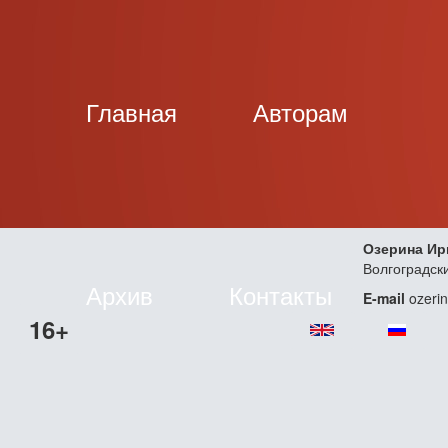
Главная
Авторам
Озерина Ир
Волгоградск
Архив
Контакты
E-mail
ozeri
16+