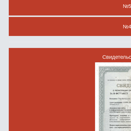
№5 
№4 
Свидетельс