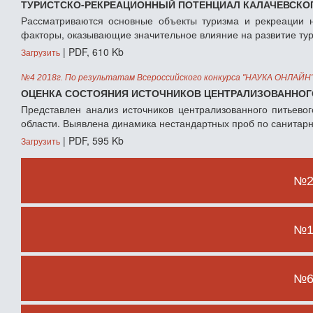
ТУРИСТСКО-РЕКРЕАЦИОННЫЙ ПОТЕНЦИАЛ КАЛАЧЕВСКО
Рассматриваются основные объекты туризма и рекреации н
факторы, оказывающие значительное влияние на развитие тур
| PDF, 610 Kb
Загрузить
№4 2018г. По результатам Всероссийского конкурса "НАУКА ОНЛАЙН
ОЦЕНКА СОСТОЯНИЯ ИСТОЧНИКОВ ЦЕНТРАЛИЗОВАННОГ
Представлен анализ источников централизованного питьево
области. Выявлена динамика нестандартных проб по санитар
| PDF, 595 Kb
Загрузить
№2 
№1 
№6 