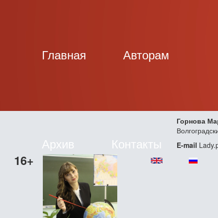
Главная
Авторам
Горнова Ма
Волгоградск
Архив
Контакты
E-mail
Lady.p
16+