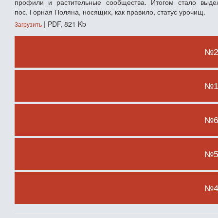
профили и растительные сообщества. Итогом стало выде
пос. Горная Поляна, носящих, как правило, статус урочищ.
| PDF, 821 Kb
Загрузить
№2 
№1 
№6 
№5 
№4 