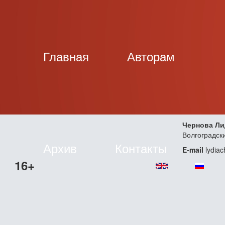
Главная
Авторам
Чернова Ли
Волгоградск
Архив
Контакты
E-mail
lydia
16+