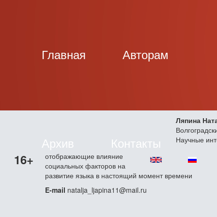
Главная
Авторам
Ляпина Нат
Волгоградск
Архив
Контакты
Научные инт
16+
отображающие влияние
социальных факторов на
развитие языка в настоящий момент времени
E-mail
natalja_ljapina11@mail.ru