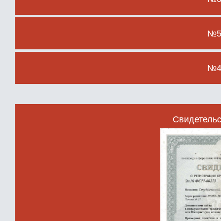
№5 
№4 
Свидетельс